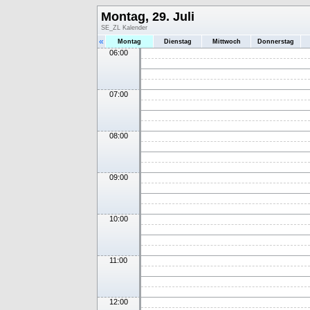
Montag, 29. Juli
SE_ZL Kalender
«
Montag
Dienstag
Mittwoch
Donnerstag
06:00
07:00
08:00
09:00
10:00
11:00
12:00