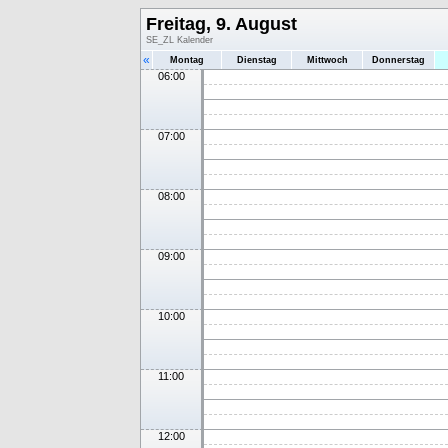
Freitag, 9. August
SE_ZL Kalender
«
Montag
Dienstag
Mittwoch
Donnerstag
06:00
07:00
08:00
09:00
10:00
11:00
12:00