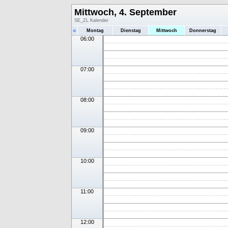
Mittwoch, 4. September
SE_ZL Kalender
«
Montag
Dienstag
Mittwoch
Donnerstag
06:00
07:00
08:00
09:00
10:00
11:00
12:00