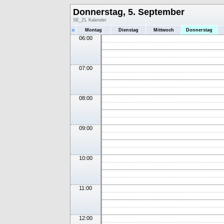
Donnerstag, 5. September
SE_ZL Kalender
«
Montag
Dienstag
Mittwoch
Donnerstag
06:00
07:00
08:00
09:00
10:00
11:00
12:00