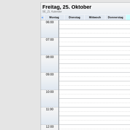
Freitag, 25. Oktober
SE_ZL Kalender
«
Montag
Dienstag
Mittwoch
Donnerstag
06:00
07:00
08:00
09:00
10:00
11:00
12:00