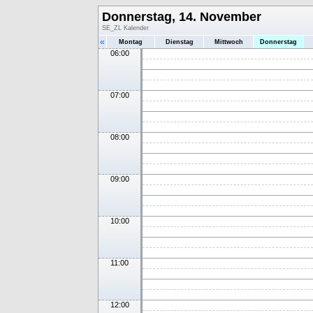
Donnerstag, 14. November
SE_ZL Kalender
«
Montag
Dienstag
Mittwoch
Donnerstag
06:00
07:00
08:00
09:00
10:00
11:00
12:00