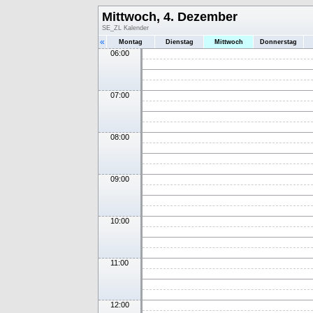
Mittwoch, 4. Dezember
SE_ZL Kalender
«
Montag
Dienstag
Mittwoch
Donnerstag
06:00
07:00
08:00
09:00
10:00
11:00
12:00