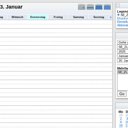
3. Januar
Legend
SE_Z
»
tag
Mittwoch
Donnerstag
Freitag
Samstag
Sonntag
Druckv
Einstel
Abboni
Mehrfa
Mo
D
25
2
2
3
9
1
16
1