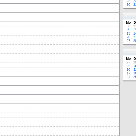
23
2
30
3
Mo
D
30
3
6
7
13
1
20
2
27
2
Mo
D
27
2
3
4
10
1
17
1
24
2