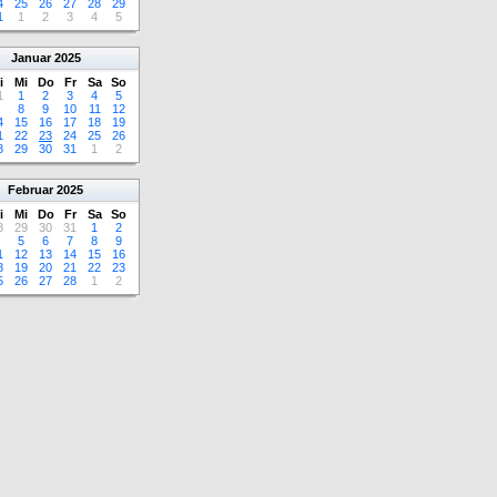
4
25
26
27
28
29
1
1
2
3
4
5
Januar
2025
i
Mi
Do
Fr
Sa
So
1
1
2
3
4
5
8
9
10
11
12
4
15
16
17
18
19
1
22
23
24
25
26
8
29
30
31
1
2
Februar
2025
i
Mi
Do
Fr
Sa
So
8
29
30
31
1
2
5
6
7
8
9
1
12
13
14
15
16
8
19
20
21
22
23
5
26
27
28
1
2