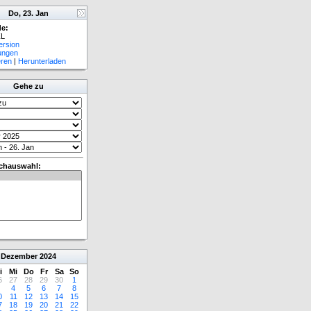
Do, 23. Jan
e:
L
ersion
lungen
eren
|
Herunterladen
Gehe zu
chauswahl:
Dezember
2024
i
Mi
Do
Fr
Sa
So
6
27
28
29
30
1
4
5
6
7
8
0
11
12
13
14
15
7
18
19
20
21
22