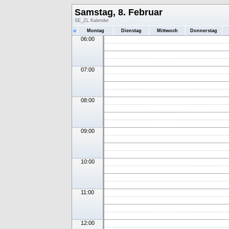
Samstag, 8. Februar
SE_ZL Kalender
«
Montag
Dienstag
Mittwoch
Donnerstag
06:00
07:00
08:00
09:00
10:00
11:00
12:00