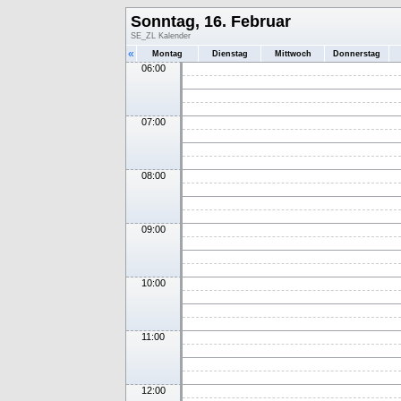
Sonntag, 16. Februar
SE_ZL Kalender
«
Montag
Dienstag
Mittwoch
Donnerstag
06:00
07:00
08:00
09:00
10:00
11:00
12:00