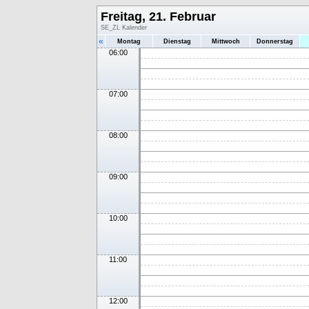
Freitag, 21. Februar
SE_ZL Kalender
«
Montag
Dienstag
Mittwoch
Donnerstag
06:00
07:00
08:00
09:00
10:00
11:00
12:00