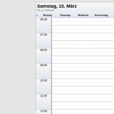
Samstag, 15. März
SE_ZL Kalender
«
Montag
Dienstag
Mittwoch
Donnerstag
06:00
07:00
08:00
09:00
10:00
11:00
12:00