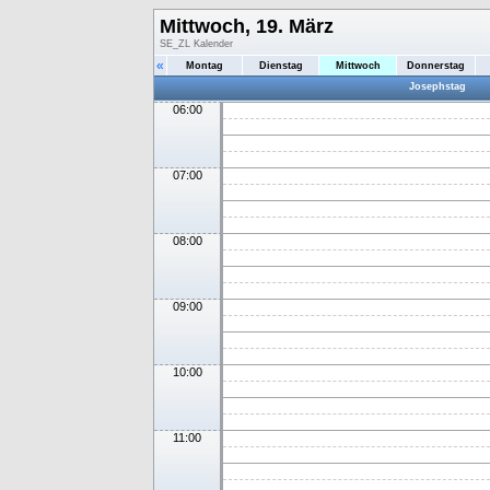
Mittwoch, 19. März
SE_ZL Kalender
«
Montag
Dienstag
Mittwoch
Donnerstag
Josephstag
06:00
07:00
08:00
09:00
10:00
11:00