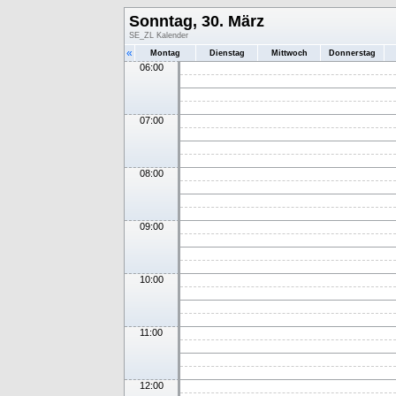
Sonntag, 30. März
SE_ZL Kalender
«
Montag
Dienstag
Mittwoch
Donnerstag
06:00
07:00
08:00
09:00
10:00
11:00
12:00