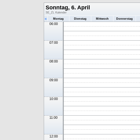
Sonntag, 6. April
SE_ZL Kalender
«
Montag
Dienstag
Mittwoch
Donnerstag
06:00
07:00
08:00
09:00
10:00
11:00
12:00