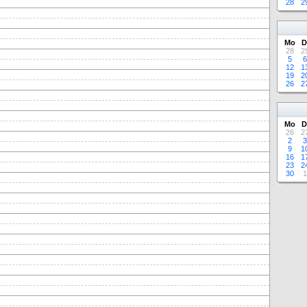
28
2
Mo
D
28
2
5
6
12
1
19
2
26
2
Mo
D
26
2
2
3
9
1
16
1
23
2
30
1