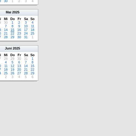
9
30
1
2
3
4
Mai
2025
i
Mi
Do
Fr
Sa
So
9
30
1
2
3
4
7
8
9
10
11
3
14
15
16
17
18
0
21
22
23
24
25
7
28
29
30
31
1
Juni
2025
i
Mi
Do
Fr
Sa
So
7
28
29
30
31
1
4
5
6
7
8
0
11
12
13
14
15
7
18
19
20
21
22
4
25
26
27
28
29
2
3
4
5
6