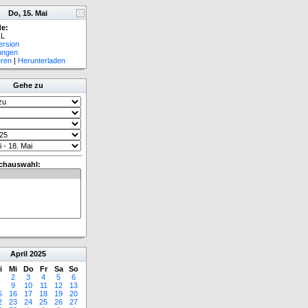
Do, 15. Mai
e:
L
ersion
lungen
eren
|
Herunterladen
Gehe zu
chauswahl:
April
2025
i
Mi
Do
Fr
Sa
So
2
3
4
5
6
9
10
11
12
13
5
16
17
18
19
20
2
23
24
25
26
27