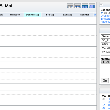
5. Mai
Legend
SE_Z
»
tag
Mittwoch
Donnerstag
Freitag
Samstag
Sonntag
Druckv
Einstel
Abboni
Mehrfa
Mo
D
31
1
7
8
14
1
21
2