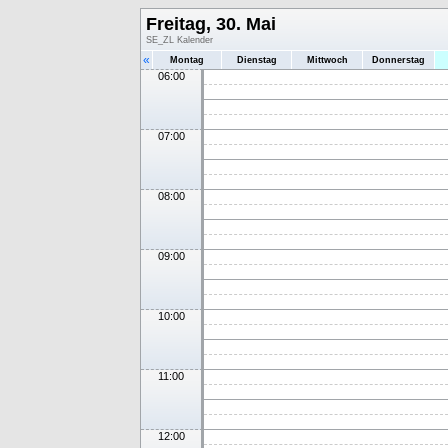
Freitag, 30. Mai
SE_ZL Kalender
«
Montag
Dienstag
Mittwoch
Donnerstag
06:00
07:00
08:00
09:00
10:00
11:00
12:00