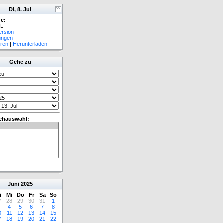
Di, 8. Jul
e:
L
ersion
lungen
eren
|
Herunterladen
Gehe zu
chauswahl:
Juni
2025
i
Mi
Do
Fr
Sa
So
7
28
29
30
31
1
4
5
6
7
8
0
11
12
13
14
15
7
18
19
20
21
22