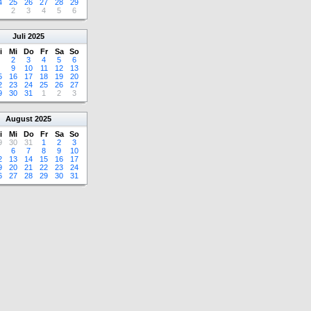
4
25
26
27
28
29
2
3
4
5
6
Juli
2025
i
Mi
Do
Fr
Sa
So
2
3
4
5
6
9
10
11
12
13
5
16
17
18
19
20
2
23
24
25
26
27
9
30
31
1
2
3
August
2025
i
Mi
Do
Fr
Sa
So
9
30
31
1
2
3
6
7
8
9
10
2
13
14
15
16
17
9
20
21
22
23
24
6
27
28
29
30
31