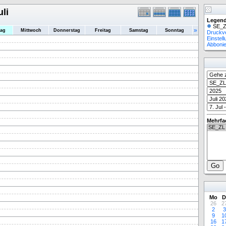
uli
Legend
SE_Z
»
tag
Mittwoch
Donnerstag
Freitag
Samstag
Sonntag
Druckv
Einstel
Abboni
Mehrfa
Mo
D
26
2
2
3
9
1
16
1