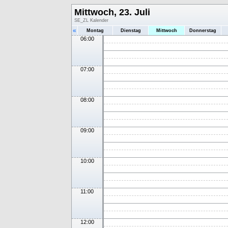
Mittwoch, 23. Juli
SE_ZL Kalender
«
Montag
Dienstag
Mittwoch
Donnerstag
06:00
07:00
08:00
09:00
10:00
11:00
12:00