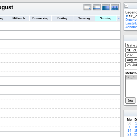
ugust
Legend
SE_Z
»
tag
Mittwoch
Donnerstag
Freitag
Samstag
Sonntag
Druckv
Einstel
Abboni
Mehrfa
Mo
D
30
1
7
8
14
1
21
2