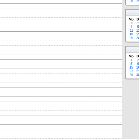
28
2
Mo
D
28
2
4
5
11
1
18
1
25
2
Mo
D
1
2
8
9
15
1
22
2
29
3