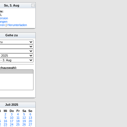
So, 3. Aug
e:
L
ersion
lungen
eren
|
Herunterladen
Gehe zu
chauswahl:
Juli
2025
i
Mi
Do
Fr
Sa
So
2
3
4
5
6
9
10
11
12
13
5
16
17
18
19
20
2
23
24
25
26
27