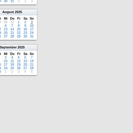
9
30
31
1
2
3
August
2025
i
Mi
Do
Fr
Sa
So
9
30
31
1
2
3
6
7
8
9
10
2
13
14
15
16
17
9
20
21
22
23
24
6
27
28
29
30
31
September
2025
i
Mi
Do
Fr
Sa
So
3
4
5
6
7
10
11
12
13
14
6
17
18
19
20
21
3
24
25
26
27
28
0
1
2
3
4
5