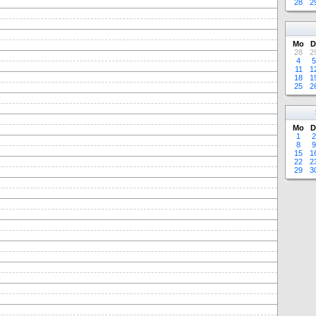
28
2
Mo
D
28
2
4
5
11
1
18
1
25
2
Mo
D
1
2
8
9
15
1
22
2
29
3