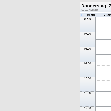
Donnerstag, 7
SE_ZL Kalender
«
Montag
Diens
06:00
07:00
08:00
09:00
10:00
11:00
12:00