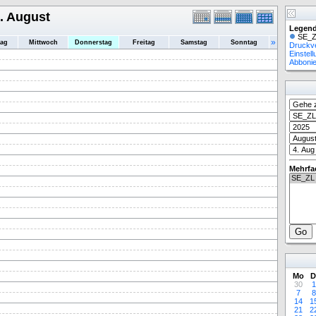
. August
Legend
SE_Z
»
tag
Mittwoch
Donnerstag
Freitag
Samstag
Sonntag
Druckv
Einstel
Abboni
Mehrfa
Mo
D
30
1
7
8
14
1
21
2