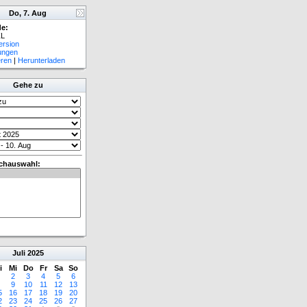
Do, 7. Aug
e:
L
ersion
lungen
eren
|
Herunterladen
Gehe zu
chauswahl:
Juli
2025
i
Mi
Do
Fr
Sa
So
2
3
4
5
6
9
10
11
12
13
5
16
17
18
19
20
2
23
24
25
26
27