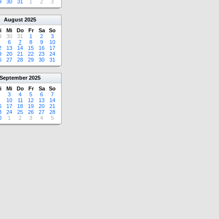
9
30
31
1
2
3
August
2025
i
Mi
Do
Fr
Sa
So
9
30
31
1
2
3
6
7
8
9
10
2
13
14
15
16
17
9
20
21
22
23
24
6
27
28
29
30
31
September
2025
i
Mi
Do
Fr
Sa
So
3
4
5
6
7
10
11
12
13
14
6
17
18
19
20
21
3
24
25
26
27
28
0
1
2
3
4
5