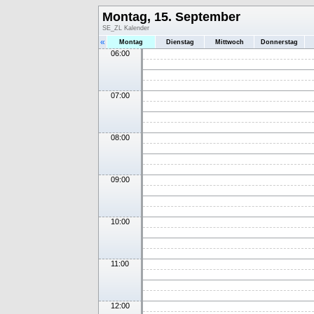
Montag, 15. September
SE_ZL Kalender
«
Montag
Dienstag
Mittwoch
Donnerstag
06:00
07:00
08:00
09:00
10:00
11:00
12:00