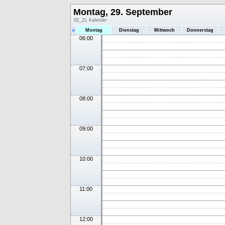
Montag, 29. September
SE_ZL Kalender
«
Montag
Dienstag
Mittwoch
Donnerstag
06:00
07:00
08:00
09:00
10:00
11:00
12:00