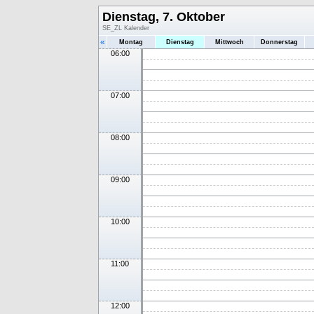
Dienstag, 7. Oktober
SE_ZL Kalender
«
Montag
Dienstag
Mittwoch
Donnerstag
06:00
07:00
08:00
09:00
10:00
11:00
12:00