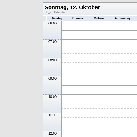
Sonntag, 12. Oktober
SE_ZL Kalender
«
Montag
Dienstag
Mittwoch
Donnerstag
06:00
07:00
08:00
09:00
10:00
11:00
12:00