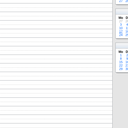
27
2
Mo
D
27
2
3
4
10
1
17
1
24
2
Mo
D
1
2
8
9
15
1
22
2
29
3