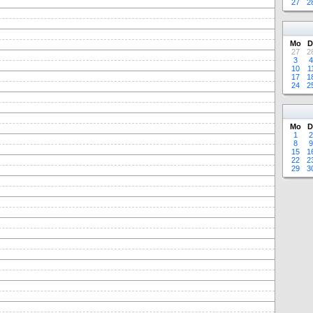
27
2
Mo
D
27
2
3
4
10
1
17
1
24
2
Mo
D
1
2
8
9
15
1
22
2
29
3