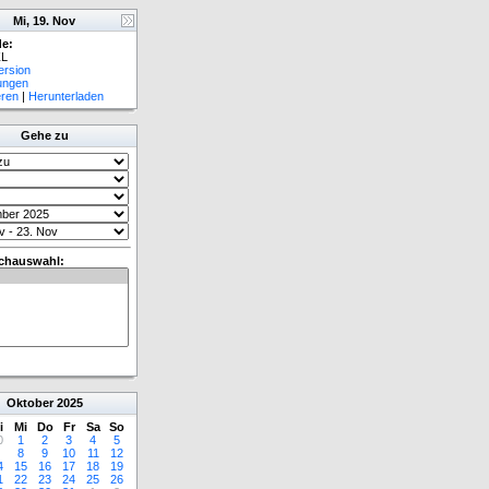
Mi, 19. Nov
e:
L
ersion
lungen
eren
|
Herunterladen
Gehe zu
chauswahl:
Oktober
2025
i
Mi
Do
Fr
Sa
So
0
1
2
3
4
5
8
9
10
11
12
4
15
16
17
18
19
1
22
23
24
25
26