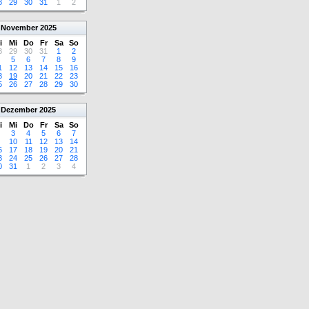
8
29
30
31
1
2
November
2025
i
Mi
Do
Fr
Sa
So
8
29
30
31
1
2
5
6
7
8
9
1
12
13
14
15
16
8
19
20
21
22
23
5
26
27
28
29
30
Dezember
2025
i
Mi
Do
Fr
Sa
So
3
4
5
6
7
10
11
12
13
14
6
17
18
19
20
21
3
24
25
26
27
28
0
31
1
2
3
4