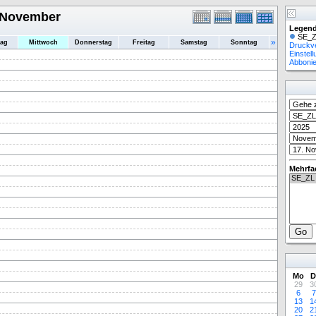
. November
Legend
SE_Z
»
tag
Mittwoch
Donnerstag
Freitag
Samstag
Sonntag
Druckv
Einstel
Abboni
Mehrfa
Mo
D
29
3
6
7
13
1
20
2