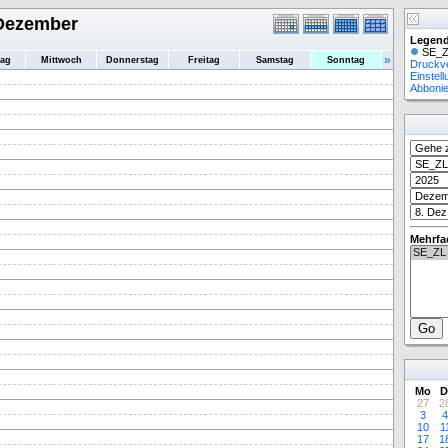
 Dezember
Legend
SE_Z
»
tag
Mittwoch
Donnerstag
Freitag
Samstag
Sonntag
Druckv
Einstel
Abboni
Mehrfa
Mo
D
27
2
3
4
10
1
17
1