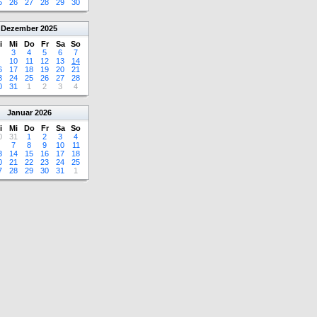
5
26
27
28
29
30
Dezember
2025
i
Mi
Do
Fr
Sa
So
3
4
5
6
7
10
11
12
13
14
6
17
18
19
20
21
3
24
25
26
27
28
0
31
1
2
3
4
Januar
2026
i
Mi
Do
Fr
Sa
So
0
31
1
2
3
4
7
8
9
10
11
3
14
15
16
17
18
0
21
22
23
24
25
7
28
29
30
31
1