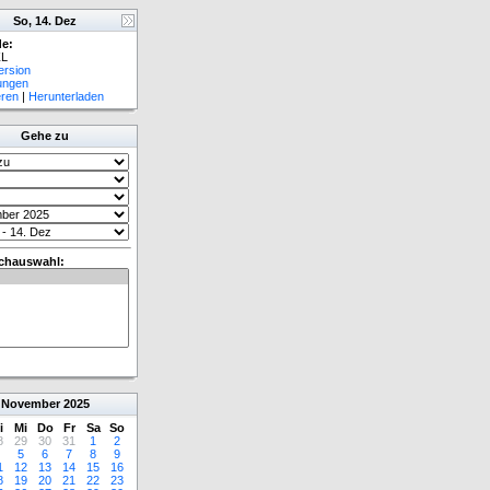
So, 14. Dez
e:
L
ersion
lungen
eren
|
Herunterladen
Gehe zu
chauswahl:
November
2025
i
Mi
Do
Fr
Sa
So
8
29
30
31
1
2
5
6
7
8
9
1
12
13
14
15
16
8
19
20
21
22
23