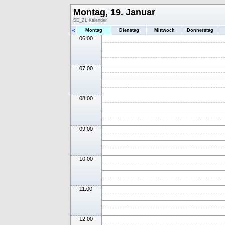
Montag, 19. Januar
SE_ZL Kalender
«
Montag
Dienstag
Mittwoch
Donnerstag
06:00
07:00
08:00
09:00
10:00
11:00
12:00