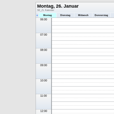
Montag, 26. Januar
SE_ZL Kalender
«
Montag
Dienstag
Mittwoch
Donnerstag
06:00
07:00
08:00
09:00
10:00
11:00
12:00