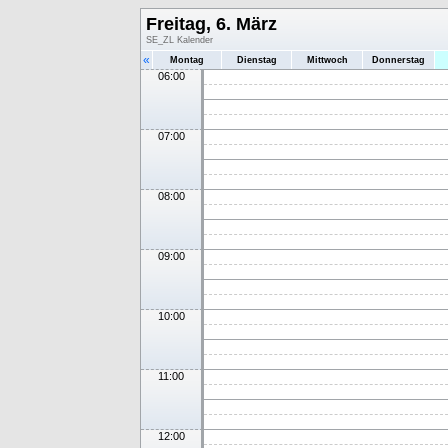
Freitag, 6. März
SE_ZL Kalender
«
Montag
Dienstag
Mittwoch
Donnerstag
06:00
07:00
08:00
09:00
10:00
11:00
12:00