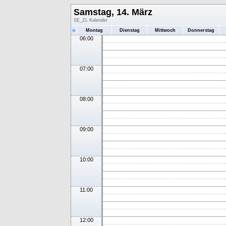
Samstag, 14. März
SE_ZL Kalender
«
Montag
Dienstag
Mittwoch
Donnerstag
06:00
07:00
08:00
09:00
10:00
11:00
12:00