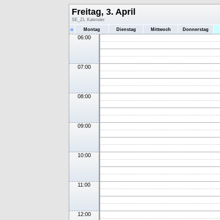
Freitag, 3. April
SE_ZL Kalender
«
Montag
Dienstag
Mittwoch
Donnerstag
06:00
07:00
08:00
09:00
10:00
11:00
12:00