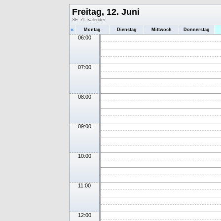
Freitag, 12. Juni
SE_ZL Kalender
«
Montag
Dienstag
Mittwoch
Donnerstag
06:00
07:00
08:00
09:00
10:00
11:00
12:00