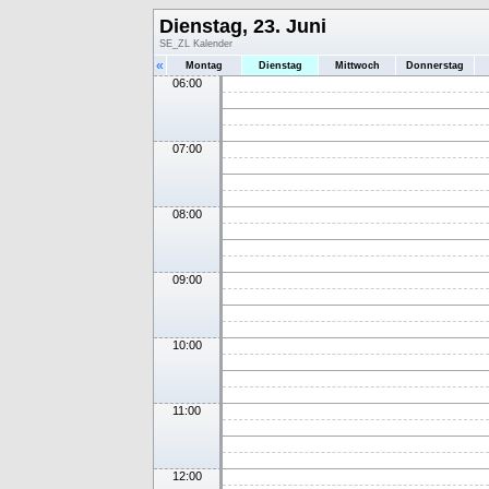
Dienstag, 23. Juni
SE_ZL Kalender
«
Montag
Dienstag
Mittwoch
Donnerstag
06:00
07:00
08:00
09:00
10:00
11:00
12:00