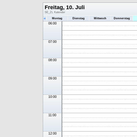
Freitag, 10. Juli
SE_ZL Kalender
«
Montag
Dienstag
Mittwoch
Donnerstag
06:00
07:00
08:00
09:00
10:00
11:00
12:00