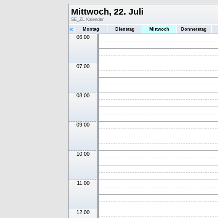
Mittwoch, 22. Juli
SE_ZL Kalender
«
Montag
Dienstag
Mittwoch
Donnerstag
06:00
07:00
08:00
09:00
10:00
11:00
12:00