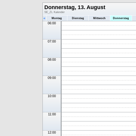
Donnerstag, 13. August
SE_ZL Kalender
«
Montag
Dienstag
Mittwoch
Donnerstag
06:00
07:00
08:00
09:00
10:00
11:00
12:00