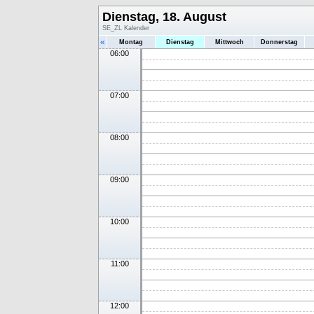
Dienstag, 18. August
SE_ZL Kalender
«
Montag
Dienstag
Mittwoch
Donnerstag
06:00
07:00
08:00
09:00
10:00
11:00
12:00