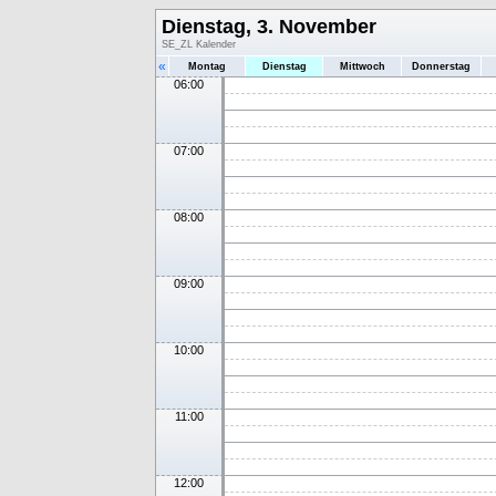
Dienstag, 3. November
SE_ZL Kalender
«
Montag
Dienstag
Mittwoch
Donnerstag
06:00
07:00
08:00
09:00
10:00
11:00
12:00