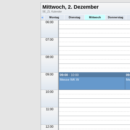
Mittwoch, 2. Dezember
SE_ZL Kalender
«
Montag
Dienstag
Mittwoch
Donnerstag
06:00
07:00
08:00
09:00
09:00
- 10:00
09
Messe WK W
Me
10:00
11:00
12:00