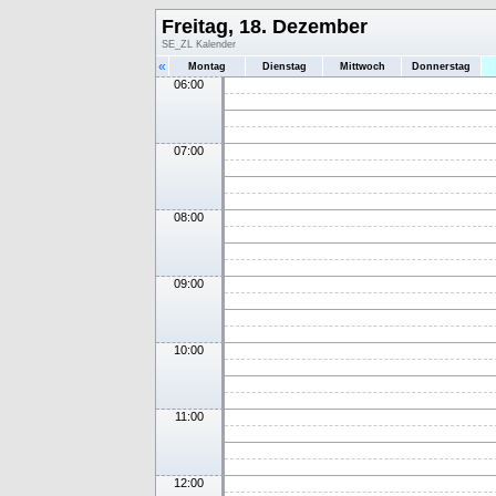
Freitag, 18. Dezember
SE_ZL Kalender
«
Montag
Dienstag
Mittwoch
Donnerstag
06:00
07:00
08:00
09:00
10:00
11:00
12:00