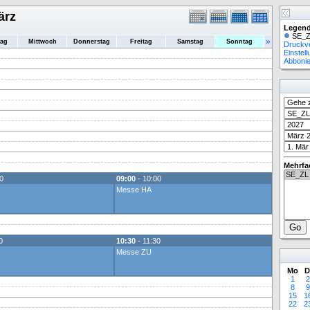
ärz
Legend
SE_Z
»
tag
Mittwoch
Donnerstag
Freitag
Samstag
Sonntag
Druckv
Einstel
Abboni
Mehrfa
0
09:00
- 10:00
Messe HA
0
10:30
- 11:30
Messe ZU
Mo
D
1
2
8
9
15
1
22
2