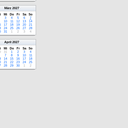
März
2027
i
Mi
Do
Fr
Sa
So
3
4
5
6
7
10
11
12
13
14
6
17
18
19
20
21
3
24
25
26
27
28
0
31
1
2
3
4
April
2027
i
Mi
Do
Fr
Sa
So
0
31
1
2
3
4
7
8
9
10
11
3
14
15
16
17
18
0
21
22
23
24
25
7
28
29
30
1
2