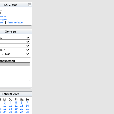
So, 7. Mär
e:
L
ersion
lungen
eren
|
Herunterladen
Gehe zu
chauswahl:
Februar
2027
i
Mi
Do
Fr
Sa
So
3
4
5
6
7
10
11
12
13
14
6
17
18
19
20
21
3
24
25
26
27
28