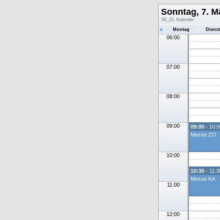
Sonntag, 7. M
SE_ZL Kalender
«
Montag
Diens
06:00
07:00
08:00
09:00
09:00
- 10:0
Messe ZO
10:00
10:30
- 11:3
Messe KA
11:00
12:00