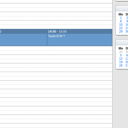
Mo
D
1
2
8
9
15
1
22
2
0
14:00
- 15:00
29
3
?
Taufe B W ?
Mo
D
29
3
5
6
12
1
19
2
26
2