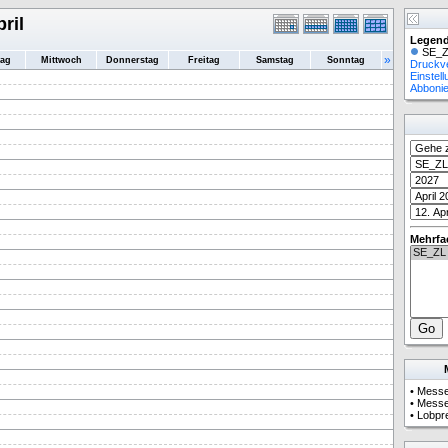
ril
Legend
SE_Z
»
tag
Mittwoch
Donnerstag
Freitag
Samstag
Sonntag
Druckv
Einstel
Abboni
Mehrfa
•
Mess
•
Mess
•
Lobpr