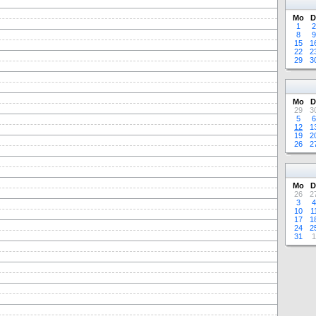
Mo
D
1
2
8
9
15
1
22
2
29
3
Mo
D
29
3
5
6
12
1
19
2
26
2
Mo
D
26
2
3
4
10
1
17
1
24
2
31
1