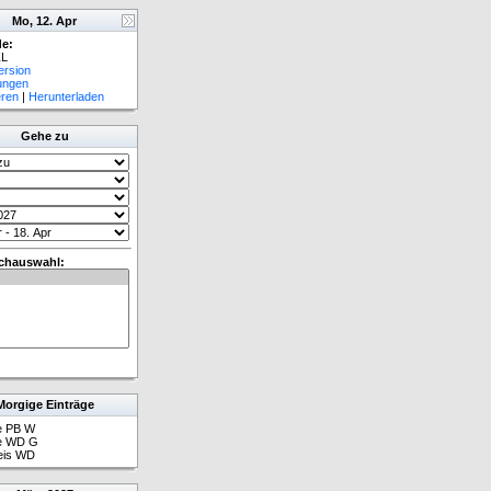
Mo, 12. Apr
e:
L
ersion
lungen
eren
|
Herunterladen
Gehe zu
chauswahl:
Morgige Einträge
e PB W
e WD G
eis WD