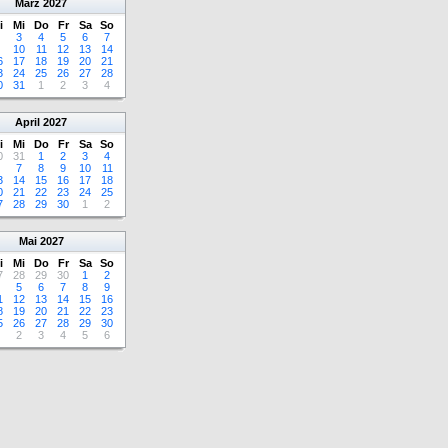
März
2027
i
Mi
Do
Fr
Sa
So
3
4
5
6
7
10
11
12
13
14
6
17
18
19
20
21
3
24
25
26
27
28
0
31
1
2
3
4
April
2027
i
Mi
Do
Fr
Sa
So
0
31
1
2
3
4
7
8
9
10
11
3
14
15
16
17
18
0
21
22
23
24
25
7
28
29
30
1
2
Mai
2027
i
Mi
Do
Fr
Sa
So
7
28
29
30
1
2
5
6
7
8
9
1
12
13
14
15
16
8
19
20
21
22
23
5
26
27
28
29
30
2
3
4
5
6