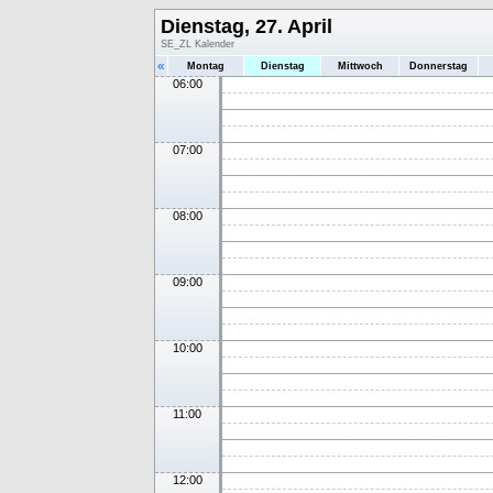
Dienstag, 27. April
SE_ZL Kalender
«
Montag
Dienstag
Mittwoch
Donnerstag
06:00
07:00
08:00
09:00
10:00
11:00
12:00