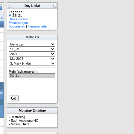
Do, 6. Mai
Legende:
SE_ZL
»
Druckversion
Einstellungen
Abbonieren
|
Herunterladen
Gehe zu
Mehrfachauswahl:
on
Morgige Einträge
•
Blutfreitag
•
Euch Anbetung HO
•
Messe HA G