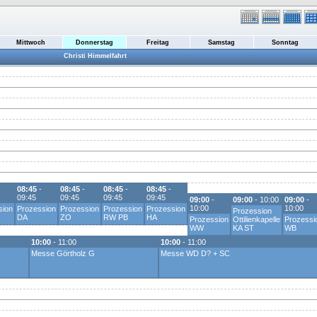
Mittwoch
Donnerstag
Freitag
Samstag
Sonntag
Christi Himmelfahrt
08:45
-
08:45
-
08:45
-
08:45
-
09:45
09:45
09:45
09:45
09:00
-
09:00
- 10:00
09:00
-
10:00
10:00
sion
Prozession
Prozession
Prozession
Prozession
Prozession
DA
ZO
RW PB
HA
Prozession
Ottilienkapelle
Prozessi
WW
KA ST
WB
10:00
- 11:00
10:00
- 11:00
Messe Görtholz G
Messe WD D? + SC