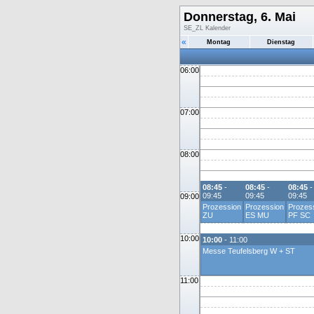
Donnerstag, 6. Mai
SE_ZL Kalender
«
Montag
Dienstag
06:00
07:00
08:00
08:45
-
08:45
-
08:45
-
09:45
09:45
09:45
09:00
Prozession
Prozession
Prozes
ZU
ES MU
PF SC
10:00
10:00
- 11:00
Messe Teufelsberg W + ST
11:00