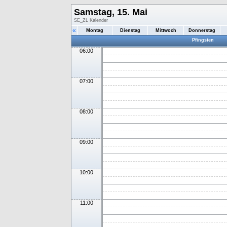
Samstag, 15. Mai
SE_ZL Kalender
«
Montag
Dienstag
Mittwoch
Donnerstag
Pfingsten
06:00
07:00
08:00
09:00
10:00
11:00