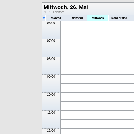
Mittwoch, 26. Mai
SE_ZL Kalender
«
Montag
Dienstag
Mittwoch
Donnerstag
06:00
07:00
08:00
09:00
10:00
11:00
12:00