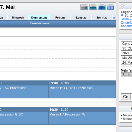
7. Mai
Legend
SE_Z
»
tag
Mittwoch
Donnerstag
Freitag
Samstag
Sonntag
Druckv
Einstel
Fronleichnam
Abboni
Mehrfa
0
09:00
- 10:00
 + SC Prozession
Messe HO G +ST Prozession
0
10:30
- 11:30
rozession G SC
Messe HA Prozession W
•
Messe
•
Messe