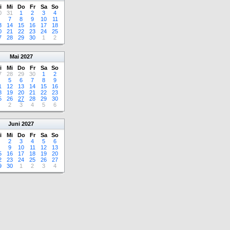
i
Mi
Do
Fr
Sa
So
0
31
1
2
3
4
7
8
9
10
11
3
14
15
16
17
18
0
21
22
23
24
25
7
28
29
30
1
2
Mai
2027
i
Mi
Do
Fr
Sa
So
7
28
29
30
1
2
5
6
7
8
9
1
12
13
14
15
16
8
19
20
21
22
23
5
26
27
28
29
30
2
3
4
5
6
Juni
2027
i
Mi
Do
Fr
Sa
So
2
3
4
5
6
9
10
11
12
13
5
16
17
18
19
20
2
23
24
25
26
27
9
30
1
2
3
4