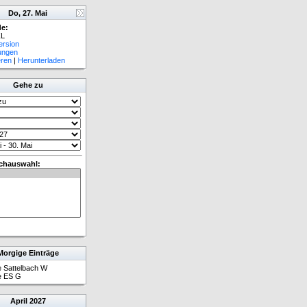
Do, 27. Mai
e:
L
ersion
lungen
eren
|
Herunterladen
Gehe zu
chauswahl:
Morgige Einträge
 Sattelbach W
 ES G
April
2027