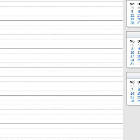
Mo
D
29
3
5
6
12
1
19
2
26
2
Mo
D
26
2
3
4
10
1
17
1
24
2
31
1
Mo
D
31
1
7
8
14
1
21
2
28
2