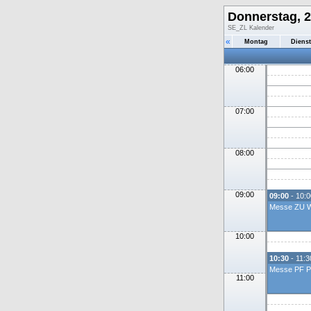
Donnerstag, 2
SE_ZL Kalender
«
Montag
Diens
06:00
07:00
08:00
09:00
09:00
- 10:0
Messe ZU W
10:00
10:30
- 11:3
Messe PF P
11:00