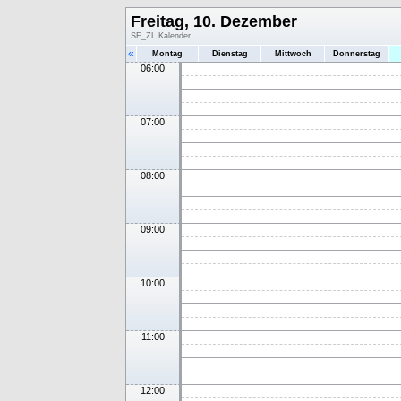
Freitag, 10. Dezember
SE_ZL Kalender
«
Montag
Dienstag
Mittwoch
Donnerstag
06:00
07:00
08:00
09:00
10:00
11:00
12:00